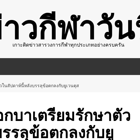
่าวกีฬาวันน
เกาะติดข่าวสารวงการกีฬาทุกประเภทอย่างครบครัน
ัวในสัปดาห์นี้หลังบรรลุข้อตกลงกับยูเวนตุส
็อกบาเตรียมรักษาตัว
บรรลุข้อตกลงกับยู