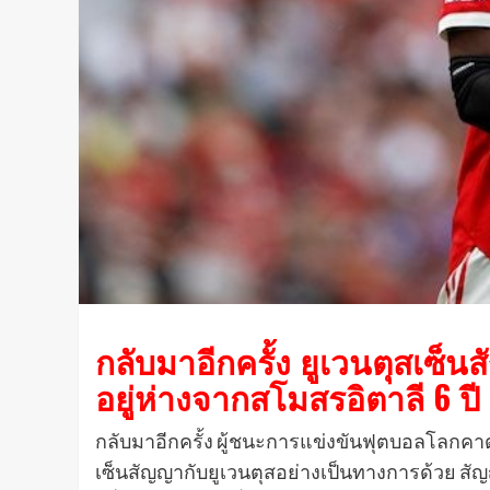
กลับมาอีกครั้ง ยูเวนตุสเซ็
อยู่ห่างจากสโมสรอิตาลี 6 ปี
กลับมาอีกครั้ง ผู้ชนะการแข่งขันฟุตบอลโลกคาดว
เซ็นสัญญากับยูเวนตุสอย่างเป็นทางการด้วย สั