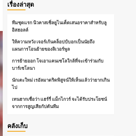
เรื่องล่าสุด
ทีมชุดแรก นิวคาสเซิ่ลยูไนเต็ดเสนอราคาสำหรับลู
อิสฮอลล์
ให้ความหวัง เจอร์เก้นคล็อปป์บอกเป็นนัยถึง
แผนการโอนย้ายของลิเวอร์พูล
การย้ายออก โจเอาแคนเซโลใกล้ที่จะเข้าร่วมกับ
บาร์เซโลนา
นักเตะใหม่ เรอัลมาดริดพิสูจน์ให้เห็นแล้วว่ายากเกิน
ไป
เทนฮากเชื่อว่า แฮร์รี่ แม็กไกวร์ จะได้รับประโยชน์
จากการสูญเสียกัปตันทีม
คลังเก็บ