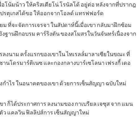
่อโน้มน้าว ให้คริสเตียโน่ โรนัลโด้ อยู่ต่อ หลังจากที่ปรากฎ
ชาว โปรตุเกสได้ขอ ให้ออกจากโอลด์ แทรฟฟอร์ด
ียม ที่จะจัดการเจรจา ในสัปดาห์นี้เมื่อเขา กลับมาฝึกซ้อม
ยังฐานฝึกอบรม คาร์ริงตัน ของสโมสรในวันจันทร์เนื่องจาก
ก การลงนาม ครั้งแรกของเขาใน ไทเรลล์มาลาเซียในขณะ ที่
ซ์ ลิซานโดรมาร์ติเนซ และกองกลางบาร์เซโลนา เฟรงกี้ เดอ
ก็งกำไร ในอนาคตของเขา ด้วยการเซ็นสัญญา ฉบับใหม่
เขา ก็ได้ประกาศการ ลงนามของ กาเบรียล เจซุส จาก แมน
ิดตัว แคลวิน ฟิลลิปส์การ เซ็นสัญญาใหม่