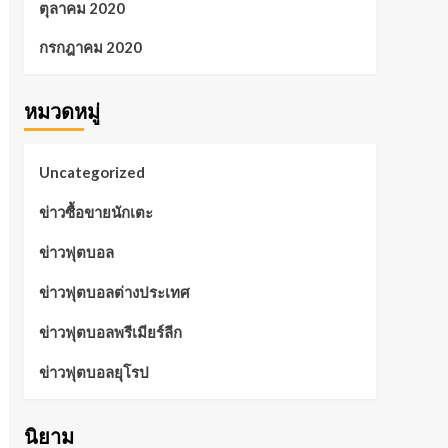
ตุลาคม 2020
กรกฎาคม 2020
หมวดหมู่
Uncategorized
ข่าวซื้อขายนักเตะ
ข่าวฟุตบอล
ข่าวฟุตบอลต่างประเทศ
ข่าวฟุตบอลพรีเมียร์ลีก
ข่าวฟุตบอลยุโรป
นิยาม