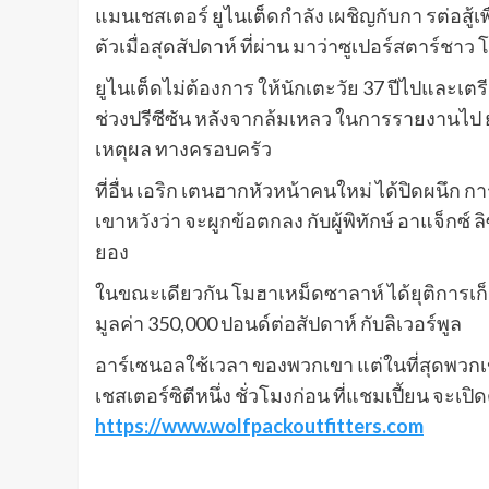
แมนเชสเตอร์ ยูไนเต็ดกำลัง เผชิญกับกา รต่อสู้เพื
ตัวเมื่อสุดสัปดาห์ ที่ผ่าน มาว่าซูเปอร์สตาร์
ยูไนเต็ดไม่ต้องการ ให้นักเตะวัย 37 ปีไปและเตร
ช่วงปรีซีซัน หลังจากล้มเหลว ในการรายงานไป 
เหตุผล ทางครอบครัว
ที่อื่น เอริก เตนฮากหัวหน้าคนใหม่ ได้ปิดผนึ
เขาหวังว่า จะผูกข้อตกลง กับผู้พิทักษ์ อาแจ็ก
ยอง
ในขณะเดียวกัน โมฮาเหม็ดซาลาห์ ได้ยุติการเ
มูลค่า 350,000 ปอนด์ต่อสัปดาห์ กับลิเวอร์พูล
อาร์เซนอลใช้เวลา ของพวกเขา แต่ในที่สุดพวก
เชสเตอร์ซิตีหนึ่ง ชั่วโมงก่อน ที่แชมเปี้ยน จะเป
https://www.wolfpackoutfitters.com