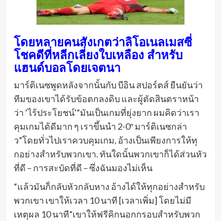
โดยหลายคนสังเกตว่าลิโอเนลเมสซี่
โชคดีที่หลีกเลี่ยงใบเหลือง สําหรับ
แฮนด์บอลโดยเจตนา
มาร์ติเนซพูดหลังจากนั้นกับ บีอิน สปอร์ตส์ ยืนยันว่า
ทีมของเขาได้รับข้อตกลงดิบ และผู้ตัดสินตราหน้า
ว่า ‘ไร้ประโยชน์'”มันเป็นเกมที่ยุ่งยาก ผมคิดว่าเรา
คุมเกมได้ดีมาก ๆ เราขึ้นนํา 2-0″ มาร์ติเนซกล่า
ว”โดยทั่วไปเราควบคุมเกม, อ้างเป็นเพียงการให้ทุ
กอย่างสําหรับพวกเขา. ทันใดนั้นพวกเขาก็ได้ส่วนหัว
ที่ดี – การสะบัดที่ดี – ซึ่งฉันมองไม่เห็น
“แล้วมันก็กลับหัวกลับหาง อ้างได้ให้ทุกอย่างสําหรับ
พวกเขา เขาให้เวลา 10 นาที [เวลาเพิ่ม] โดยไม่มี
เหตุผล 10 นาที”เขาให้ฟรีคิกนอกกรอบสําหรับพวก