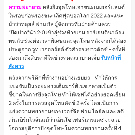
ความพยายาม
หลังยิงจุดโทษเอาชนะเนเธอร์แลนด์
ในรอบก่อนรองชนะเลิศฟุตบอลโลก 2022 และแนะ
นําว่าหลุยส์ ฟาน กัล ผู้จัดการทีมฝ่ายค้านควร
“ปิดปาก”นํา 2-0 เข้าสู่ช่วงท้ายเกม อาร์เจนตินาต้อง
ทน กับช่วงต่อเวลาพิเศษและจุดโทษ หลังจากได้สอง
ประตูจาก วูท เวกฮอร์สต์ ตัวสํารองชาวดัตช์ – ครั้งที่
สองมาถึงสิบนาทีในช่วงทดเวลาบาดเจ็บ
รับหน้าที่
สังหาร
หลังจากฟรีคิกที่ทํางานอย่างแยบยล – ทําให้การ
แข่งขันเป็นระยะทางเต็มมาร์ติเนซ กลายเป็นตัว
ชี้ขาดในการยิงจุดโทษ ทําให้เซฟได้อย่างยอดเยี่ยม
2 ครั้งในการดวลจุดโทษดัตช์ 2 ครั้ง โดยเป็นการ
แย่งความพยายามของ เวอร์จิล ฟาน ไดจ์ค และ สตี
เว่น เบิร์กไวจ์นแม้ว่า เอ็นโซ เฟอร์นานเดซ จะฉวย
โอกาสยุติการยิงจุดโทษ ในความพยายามครั้งที่ 4