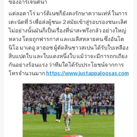
ของอาร์เจนตินา
แต่ลอตาโร่ มาร์ติเนซก็ยังคงรักษาความเท่ห์ ในการ
เตะนัดที่ 5 เพื่อส่งผู้ชนะ 2 สมัยเข้าสู่รอบรองชนะเลิศ
ไม่อย่างนั้นมันก็เป็นเรื่องที่น่าสะพรึงกลัว อย่างใหญ่
หลวง โดยถูกฟารกาส และเมลีสหลายคน ซึ่งอันโต
นิโอ มาเตอู ลาฮอซ ผู้ตัดสินชาวสเปน ได้รับใบเหลือง
สิบแปดใบ และใบแดงหนึ่งใบ แม้ว่าจะมีการถกเถียง
กันอย่างร้อนแรง ว่าทีมใดได้รับประโยชน์จากการ
โทรจํานวนมาก
https://www.justappaloosas.com