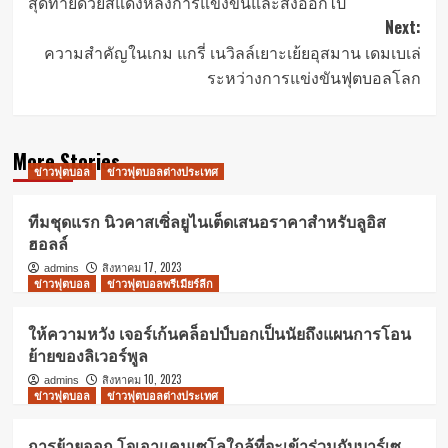
สุดท้ายด้วยสีแดงหลังการแข่งขันและส่งออกไป
Next:
ความสำคัญในเกม แกรี่ เนวิลล์เยาะเย้ยอุสมาน เดมเบเล่
ระหว่างการแข่งขันฟุตบอลโลก
More Stories
ข่าวฟุตบอล
ข่าวฟุตบอลต่างประเทศ
ทีมชุดแรก นิวคาสเซิ่ลยูไนเต็ดเสนอราคาสำหรับลูอิส
ฮอลล์
สิงหาคม 17, 2023
admins
ข่าวฟุตบอล
ข่าวฟุตบอลพรีเมียร์ลีก
ให้ความหวัง เจอร์เก้นคล็อปป์บอกเป็นนัยถึงแผนการโอน
ย้ายของลิเวอร์พูล
สิงหาคม 10, 2023
admins
ข่าวฟุตบอล
ข่าวฟุตบอลต่างประเทศ
การย้ายออก โจเอาแคนเซโลใกล้ที่จะเข้าร่วมกับบาร์เซ