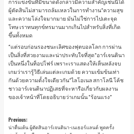
การแข่งขันที่มีขนาดดังกล่าวมีความสําคัญเช่นนี้ได้
ผู้ตัดสินไม่สามารถล้มเหลวในการทํางาน”ความสุข
และความโล่งใจมากมาย มันไม่ใช่การไปเตะจุด
โทษ เราทนทุกข์ทรมานมากเกินไปสําหรับสิ่งที่เกิด
ขึ้นทั้งหมด
“แต่รอบก่อนรองชนะเลิศของฟุตบอลโลก การผ่าน
เป็นสิ่งที่สวยงามและน่าประทับใจที่สุด”อาร์เจนตินา
เป็นหนึ่งในท็อปโฟร์ เพราะเราแสดงให้เห็นหลังจบ
เกมว่าเรารู้วิธีเล่นแต่ละเกมด้วย ความเข้มข้นเท่า
กันด้วยความตั้งใจเดียวกัน”ไลโอเนล สกาโลนี โค้ช
ชาวอาร์เจนตินาปฏิเสธที่จะหารือเกี่ยวกับผลงาน
ของเจ้าหน้าที่โดยอธิบายว่าเกมนั้น “ร้อนแรง”
Post
Previous:
น่าตื่นเต้น ผู้ตัดสินอาร์เจนตินา-เนเธอร์แลนด์ พูดครั้ง
navigation