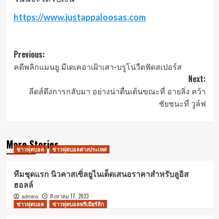
https://www.justappaloosas.com
Post
Previous:
คดีพลิกแมนยู มีเดเคอาเฝ้าเสา-บรูโน่วืดฟัดสเปอร์ส
navigation
Next:
ลีดส์ดึงการกลับมา อย่างน่าตื่นเต้นขณะที่ อายลิ่ง คว้า
ชัยชนะที่ วูล์ฟ
More Stories
ข่าวฟุตบอล
ข่าวฟุตบอลต่างประเทศ
ทีมชุดแรก นิวคาสเซิ่ลยูไนเต็ดเสนอราคาสำหรับลูอิส
ฮอลล์
สิงหาคม 17, 2023
admins
ข่าวฟุตบอล
ข่าวฟุตบอลพรีเมียร์ลีก