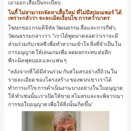
เอาออก เสื้อเป็นระเบียบ
ไนกี้ ไม่สามารถจัดหาเสื้อใหม่ ที่ไม่มีสปอนเซอร์ ได้
เพราะกลัวว่า จะละเมิดเงื่อนไข การคว่ำบาตร
โฆษกของ กรมดิจิทัล วัฒนธรรม สื่อและการกีฬา,
วัฒนธรรมกล่าวว่า: “เราได้พูดมาตลอดว่าเราจะมี
ส่วนร่วมกับ เชลซี เพื่อทำความเข้าใจ สิ่งที่จำเป็น ใน
การอนุญาต ให้เล่นเกมเพื่อ ลดผลกระทบ ต่อลีก
พีระมิดฟุตบอล และแฟน ๆ
“หลังจากที่ ได้มีส่วนร่วม กับสโมสรอย่างถี่ถ้วน ใน
รายละเอียด ของโครงสร้าง ของพวกเขา เราได้
ทำการแก้ไข การดำเนินงาน บางอย่างใน ใบอนุญาต
ให้ ทำเช่นนั้น เราเปิดให้ขาย สโมสรและจะพิจารณา
การขอใบอนุญาต เพื่อให้สิ่งนั้นเกิดขึ้น’