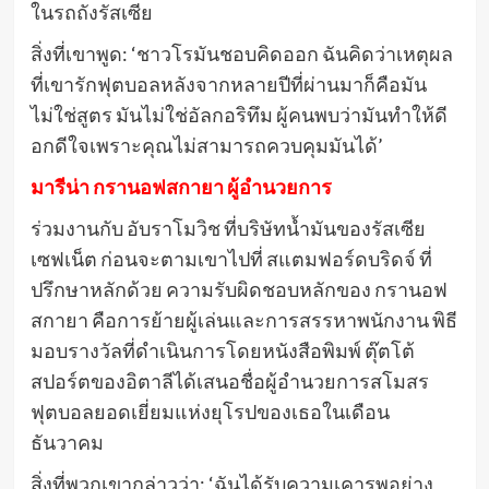
ในรถถังรัสเซีย
สิ่งที่เขาพูด: ‘ชาวโรมันชอบคิดออก ฉันคิดว่าเหตุผล
ที่เขารักฟุตบอลหลังจากหลายปีที่ผ่านมาก็คือมัน
ไม่ใช่สูตร มันไม่ใช่อัลกอริทึม ผู้คนพบว่ามันทำให้ดี
อกดีใจเพราะคุณไม่สามารถควบคุมมันได้’
มารีน่า กรานอฟสกายา ผู้อำนวยการ
ร่วมงานกับ อับราโมวิช ที่บริษัทน้ำมันของรัสเซีย
เซฟเน็ต ก่อนจะตามเขาไปที่ สแตมฟอร์ดบริดจ์ ที่
ปรึกษาหลักด้วย ความรับผิดชอบหลักของ กรานอฟ
สกายา คือการย้ายผู้เล่นและการสรรหาพนักงาน พิธี
มอบรางวัลที่ดำเนินการโดยหนังสือพิมพ์ ตุ๊ตโต้
สปอร์ตของอิตาลีได้เสนอชื่อผู้อำนวยการสโมสร
ฟุตบอลยอดเยี่ยมแห่งยุโรปของเธอในเดือน
ธันวาคม
สิ่งที่พวกเขากล่าวว่า: ‘ฉันได้รับความเคารพอย่าง