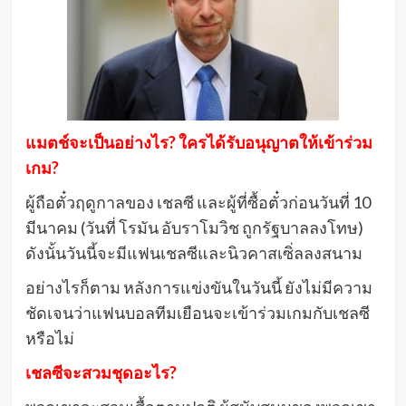
แมตช์จะเป็นอย่างไร? ใครได้รับอนุญาตให้เข้าร่วม
เกม?
ผู้ถือตั๋วฤดูกาลของ เชลซี และผู้ที่ซื้อตั๋วก่อนวันที่ 10
มีนาคม (วันที่ โรมัน อับราโมวิช ถูกรัฐบาลลงโทษ)
ดังนั้นวันนี้จะมีแฟนเชลซีและนิวคาสเซิ่ลลงสนาม
อย่างไรก็ตาม หลังการแข่งขันในวันนี้ ยังไม่มีความ
ชัดเจนว่าแฟนบอลทีมเยือนจะเข้าร่วมเกมกับเชลซี
หรือไม่
เชลซีจะสวมชุดอะไร?