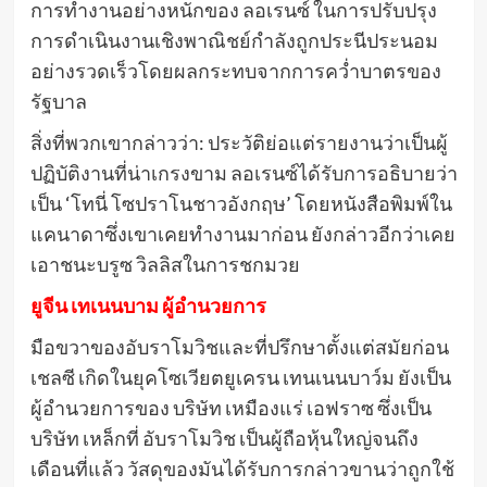
การทำงานอย่างหนักของ ลอเรนซ์ ในการปรับปรุง
การดำเนินงานเชิงพาณิชย์กำลังถูกประนีประนอม
อย่างรวดเร็วโดยผลกระทบจากการคว่ำบาตรของ
รัฐบาล
สิ่งที่พวกเขากล่าวว่า: ประวัติย่อแต่รายงานว่าเป็นผู้
ปฏิบัติงานที่น่าเกรงขาม ลอเรนซ์ได้รับการอธิบายว่า
เป็น ‘โทนี่ โซปราโนชาวอังกฤษ’ โดยหนังสือพิมพ์ใน
แคนาดาซึ่งเขาเคยทำงานมาก่อน ยังกล่าวอีกว่าเคย
เอาชนะบรูซ วิลลิสในการชกมวย
ยูจีน เทเนนบาม ผู้อำนวยการ
มือขวาของอับราโมวิชและที่ปรึกษาตั้งแต่สมัยก่อน
เชลซี เกิดในยุคโซเวียตยูเครน เทนเนนบาว์ม ยังเป็น
ผู้อำนวยการของ บริษัท เหมืองแร่ เอฟราซ ซึ่งเป็น
บริษัท เหล็กที่ อับราโมวิช เป็นผู้ถือหุ้นใหญ่จนถึง
เดือนที่แล้ว วัสดุของมันได้รับการกล่าวขานว่าถูกใช้