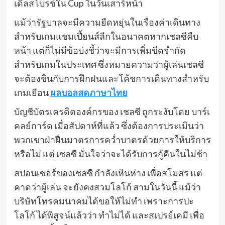
เดิ้ลสโบรช์ใน Cup ในวันเสาร์หน้า
แม้ว่ารัฐบาลจะมีความยืดหยุ่นในเรื่องค่าเดินทาง
สำหรับเกมแชมเปี้ยนส์ลีกในอนาคตหากเชลซีคืบ
หน้า แต่ก็ไม่มีข้อบ่งชี้ว่าจะมีการเพิ่มขีดจำกัด
สำหรับเกมในประเทศ ซึ่งหมายความว่าผู้เล่นเชลซี
จะต้องชินกับการฝึกฝนและโค้ชการเดินทางสำหรับ
เกมเยือน
ผลบอลสดภาษาไทย
บัญชีบัตรเครดิตองค์กรของ เชลซี ถูกระงับโดย บาร์เ
คลย์การ์ด เมื่อสัปดาห์ที่แล้ว ซึ่งต้องการประเมินว่า
พวกเขาฝ่าฝืนมาตรการคว่ำบาตรด้วยการให้บริการ
หรือไม่ แต่ เชลซี มั่นใจว่าจะได้รับการกู้คืนในไม่ช้า
สปอนเซอร์ของเชลซี กำลังเหินห่าง เพื่อสโมสร แต่
คาดว่าผู้เล่น จะยังคงสวมโลโก้ สามในวันนี้ แม้ว่า
บริษัทโทรคมนาคมได้ขอให้ไม่ทำ เพราะการปะ
โลโก้ ได้พิสูจน์แล้วว่า ทำไม่ได้ และสเปรย์เคมี เพื่อ