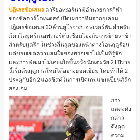
ปฏิเสธข้อเสนอ
ดาริยอเซอร์นา ผู้อำนวยการกีฬา
ของชัคตาร์โดเนตสค์ เปิดเผยว่าทีมจากยูเครน
ปฏิเสธข้อเสนอ 30 ล้านยูโรจาก เอฟเวอร์ตัน สำหรับ
มิคาโลมูดริก เอฟเวอร์ตันเชื่อมโยงกับการย้ายล่าช้า
สำหรับมูดริก ในช่วงสิ้นสุดของหน้าต่างโอนฤดูร้อน
แต่ขอบเขตความสนใจของพวกเขาไม่เป็นที่รู้จัก
และการพัฒนาไม่เคยเกิดขึ้นจริง นักเตะวัย 21 ปีราย
นี้เริ่มต้นฤดูกาลใหม่ได้อย่างยอดเยี่ยม โดยทำได้ 2
ประตูกับอีก 2 แอสซิสต์ในการเปิดเกมแชมเปี้ยนส์ลีก
สองเกม
การ
แสดงดัง
กล่าว
ดึงดูด
ความ