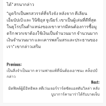
ได้” สรนากล่าว
“มูดริกเป็นพรสวรรค์ที่จริงจัง หลังจาก คีเลียน
เอ็มบัปเป้ และ วินิซิอุส จูเนียร์. เขาเป็นผู้เล่นที่ดีที่สุด
ในยุโรปในตำแหน่งของเขา หากมีคนต้องการซื้อมู
ดริก พวกเขาต้องใช้เงินเป็นจำนวนมาก จำนวนมาก
เงินจำนวนมาก และเคารพสโมสรและประธานของ
เรา” เขากล่าวเสริม
Post
Previous:
เป็นสิ่งจําเป็นมาก ความพ่ายแพ้ที่นั่นต้องเอาชนะ คล็อปป์
navigation
กล่าว
Next:
มิดฟิลด์ผู้มีอิทธิพล สตีเว่นเจอร์ราร์ดซัดแอสตันวิลล่า หลัง
บูบาการ์คามาร่าได้รับบาดเจ็บ