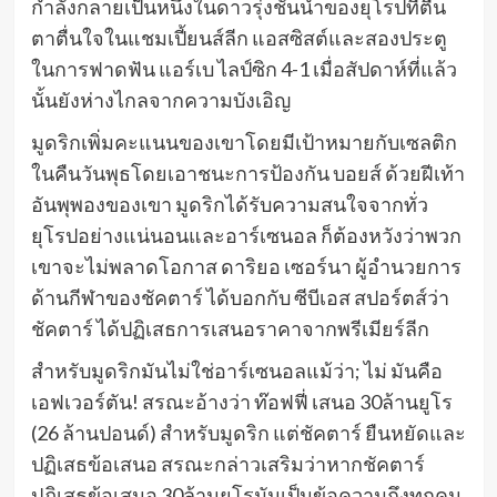
กำลังกลายเป็นหนึ่งในดาวรุ่งชั้นนำของยุโรปที่ตื่น
ตาตื่นใจในแชมเปี้ยนส์ลีก แอสซิสต์และสองประตู
ในการฟาดฟัน แอร์เบ ไลป์ซิก 4-1 เมื่อสัปดาห์ที่แล้ว
นั้นยังห่างไกลจากความบังเอิญ
มูดริกเพิ่มคะแนนของเขาโดยมีเป้าหมายกับเซลติก
ในคืนวันพุธโดยเอาชนะการป้องกัน บอยส์ ด้วยฝีเท้า
อันพุพองของเขา มูดริกได้รับความสนใจจากทั่ว
ยุโรปอย่างแน่นอนและอาร์เซนอล ก็ต้องหวังว่าพวก
เขาจะไม่พลาดโอกาส ดาริยอ เซอร์นา ผู้อำนวยการ
ด้านกีฬาของชัคตาร์ ได้บอกกับ ซีบีเอส สปอร์ตส์ว่า
ชัคตาร์ ได้ปฏิเสธการเสนอราคาจากพรีเมียร์ลีก
สำหรับมูดริกมันไม่ใช่อาร์เซนอลแม้ว่า; ไม่ มันคือ
เอฟเวอร์ตัน! สรณะอ้างว่า ท๊อฟฟี่ เสนอ 30ล้านยูโร
(26 ล้านปอนด์) สำหรับมูดริก แต่ชัคตาร์ ยืนหยัดและ
ปฏิเสธข้อเสนอ สรณะกล่าวเสริมว่าหากชัคตาร์
ปฏิเสธข้อเสนอ 30ล้านยูโรมันเป็นข้อความถึงทุกคน