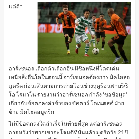
แต่ถ้า
อาร์เซนอล เลือกตัวเลือกอื่น มีชื่อหนึ่งที่โดดเด่น
เหนือสิ่งอื่นใดในตอนนี้ อาร์เซนอลต้องการ มิคไฮลอ
มูดรีค ก่อนเส้นตายการถ่ายโอนช่วงฤดูร้อนฟาบริซิ
โอ โรมาโน รายงานว่าอาร์เซนอล กำลัง ‘ขอข้อมูล’
เกี่ยวกับข้อตกลงล่าช้าของ ชัคตาร์ โดเนตสค์ ฝ่าย
ซ้าย มิคไฮลอมูดริก
ไม่มีข้อตกลงใดสำเร็จในท้ายที่สุด แต่อาร์เซนอล
อาจหวังว่าพวกเขาจะโจมตีที่นั่นแล้ว มูดริกวัย 21 ปี