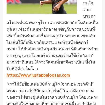
สนใจ
จาก
บรรดา
สโมสรชั้นนำของยุโรป และเช่นเดียวกับ โมฮัมเหม็ด
คูดั ส แฟรงค์ แลมพาร์ดอาจเผชิญกับการแข่งขันที่
เพิ่มขึ้นสำหรับลายเซ็นของมุดริก หากพวกเขากลับ
ไปเล่นให้กับทีมชาติยูเครน และหัวหน้าชัคตาร์
สรณะ ได้ยืนยันว่าจริง ๆ แล้วเอฟเวอร์ตันทำการย้าย
ดาวรุ่งพุ่งแรง โดยเสริมว่ามันจะต้องใช้เงิน ‘มาก’
มากกว่าที่เสนอให้รางวัลคนที่เขาคิดว่าเป็นหนึ่งใน
ปีกที่ดีที่สุดในโลก
https://www.justappaloosas.com
“เราได้รับข้อเสนอ 30 ล้านยูโร [จากเอฟเวอร์ตัน]”
สรณะ กล่าวกับซีบีเอส สปอร์ตส์ “และเมื่อประธาน
ของเราไม่ขายผู้เล่นในราคา 30 ล้านยูโร โดยเฉพาะ
อย่างยิ่งในช่วงเวลาที่ยากลำบากเช่นนี้ เขากำลังส่ง