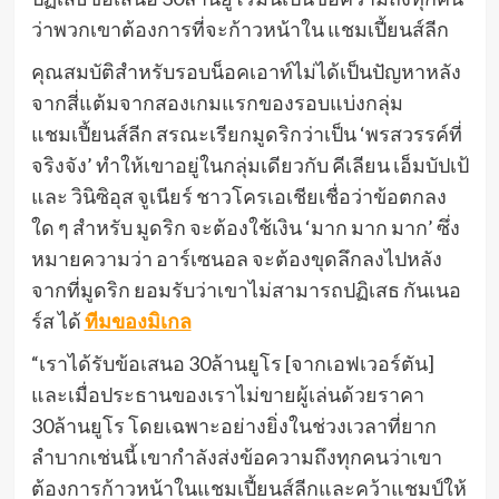
ว่าพวกเขาต้องการที่จะก้าวหน้าใน แชมเปี้ยนส์ลีก
คุณสมบัติสำหรับรอบน็อคเอาท์ไม่ได้เป็นปัญหาหลัง
จากสี่แต้มจากสองเกมแรกของรอบแบ่งกลุ่ม
แชมเปี้ยนส์ลีก สรณะเรียกมูดริกว่าเป็น ‘พรสวรรค์ที่
จริงจัง’ ทำให้เขาอยู่ในกลุ่มเดียวกับ คีเลียน เอ็มบัปเป้
และ วินิซิอุส จูเนียร์ ชาวโครเอเชียเชื่อว่าข้อตกลง
ใด ๆ สำหรับ มูดริก จะต้องใช้เงิน ‘มาก มาก มาก’ ซึ่ง
หมายความว่า อาร์เซนอล จะต้องขุดลึกลงไปหลัง
จากที่มูดริก ยอมรับว่าเขาไม่สามารถปฏิเสธ กันเนอ
ร์ส ได้
ทีมของมิเกล
“เราได้รับข้อเสนอ 30ล้านยูโร [จากเอฟเวอร์ตัน]
และเมื่อประธานของเราไม่ขายผู้เล่นด้วยราคา
30ล้านยูโร โดยเฉพาะอย่างยิ่งในช่วงเวลาที่ยาก
ลำบากเช่นนี้ เขากำลังส่งข้อความถึงทุกคนว่าเขา
ต้องการก้าวหน้าในแชมเปี้ยนส์ลีกและคว้าแชมป์ให้