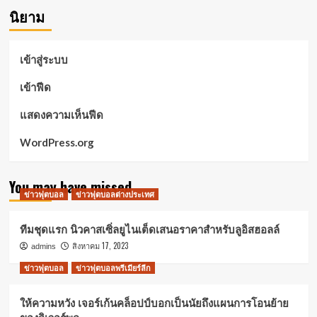
นิยาม
เข้าสู่ระบบ
เข้าฟีด
แสดงความเห็นฟีด
WordPress.org
You may have missed
ข่าวฟุตบอล
ข่าวฟุตบอลต่างประเทศ
ทีมชุดแรก นิวคาสเซิ่ลยูไนเต็ดเสนอราคาสำหรับลูอิสฮอลล์
สิงหาคม 17, 2023
admins
ข่าวฟุตบอล
ข่าวฟุตบอลพรีเมียร์ลีก
ให้ความหวัง เจอร์เก้นคล็อปป์บอกเป็นนัยถึงแผนการโอนย้าย
ของลิเวอร์พูล