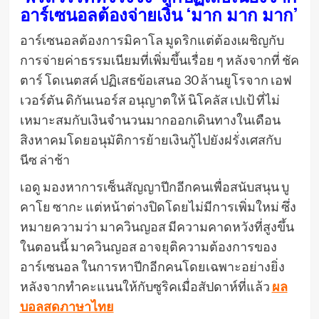
อาร์เซนอลต้องจ่ายเงิน ‘มาก มาก มาก’
อาร์เซนอลต้องการมิคาโล มูดริกแต่ต้องเผชิญกับ
การจ่ายค่าธรรมเนียมที่เพิ่มขึ้นเรื่อย ๆ หลังจากที่ ชัค
ตาร์ โดเนตสค์ ปฏิเสธข้อเสนอ 30 ล้านยูโรจาก เอฟ
เวอร์ตัน ดิกันเนอร์ส อนุญาตให้ นิโคลัส เปเป้ ที่ไม่
เหมาะสมกับเงินจำนวนมากออกเดินทางในเดือน
สิงหาคมโดยอนุมัติการย้ายเงินกู้ไปยังฝรั่งเศสกับ
นีซ ล่าช้า
เอดู มองหาการเซ็นสัญญาปีกอีกคนเพื่อสนับสนุน บู
คาโย ซากะ แต่หน้าต่างปิดโดยไม่มีการเพิ่มใหม่ ซึ่ง
หมายความว่า มาควินญอส มีความคาดหวังที่สูงขึ้น
ในตอนนี้ มาควินญอส อาจยุติความต้องการของ
อาร์เซนอล ในการหาปีกอีกคนโดยเฉพาะอย่างยิ่ง
หลังจากทำคะแนนให้กับซูริคเมื่อสัปดาห์ที่แล้ว
ผล
บอลสดภาษาไทย