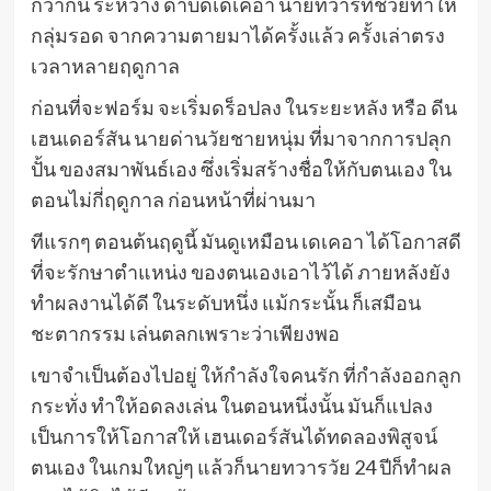
กว่ากัน ระหว่าง ดาบิดเดเคอา นายทวารที่ช่วยทำให้
กลุ่มรอด จากความตายมาได้ครั้งแล้ว ครั้งเล่าตรง
เวลาหลายฤดูกาล
ก่อนที่จะฟอร์ม จะเริ่มดร็อปลง ในระยะหลัง หรือ ดีน
เฮนเดอร์สัน นายด่านวัยชายหนุ่ม ที่มาจากการปลุก
ปั้น ของสมาพันธ์เอง ซึ่งเริ่มสร้างชื่อให้กับตนเอง ใน
ตอนไม่กี่ฤดูกาล ก่อนหน้าที่ผ่านมา
ทีแรกๆ ตอนต้นฤดูนี้ มันดูเหมือน เดเคอา ได้โอกาสดี
ที่จะรักษาตำแหน่ง ของตนเองเอาไว้ได้ ภายหลังยัง
ทำผลงานได้ดี ในระดับหนึ่ง แม้กระนั้น ก็เสมือน
ชะตากรรม เล่นตลกเพราะว่าเพียงพอ
เขาจำเป็นต้องไปอยู่ ให้กำลังใจคนรัก ที่กำลังออกลูก
กระทั่ง ทำให้อดลงเล่น ในตอนหนึ่งนั้น มันก็แปลง
เป็นการให้โอกาสให้ เฮนเดอร์สันได้ทดลองพิสูจน์
ตนเอง ในเกมใหญ่ๆ แล้วก็นายทวารวัย 24 ปีก็ทำผล