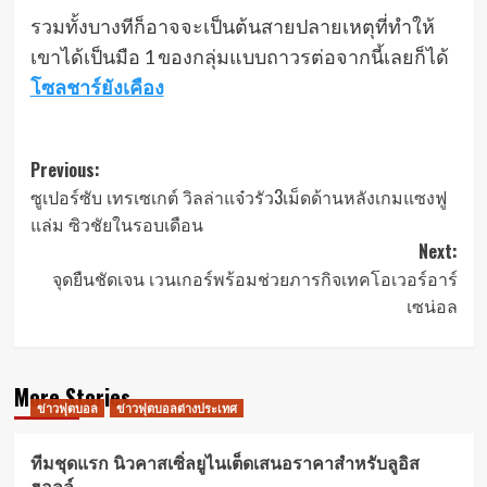
รวมทั้งบางทีก็อาจจะเป็นต้นสายปลายเหตุที่ทำให้
เขาได้เป็นมือ 1 ของกลุ่มแบบถาวรต่อจากนี้เลยก็ได้
โซลชาร์ยังเคือง
Post
Previous:
ซูเปอร์ซับ เทรเซเกต์ วิลล่าแจ๋วรัว3เม็ดด้านหลังเกมแซงฟู
navigation
แล่ม ซิวชัยในรอบเดือน
Next:
จุดยืนชัดเจน เวนเกอร์พร้อมช่วยภารกิจเทคโอเวอร์อาร์
เซน่อล
More Stories
ข่าวฟุตบอล
ข่าวฟุตบอลต่างประเทศ
ทีมชุดแรก นิวคาสเซิ่ลยูไนเต็ดเสนอราคาสำหรับลูอิส
ฮอลล์