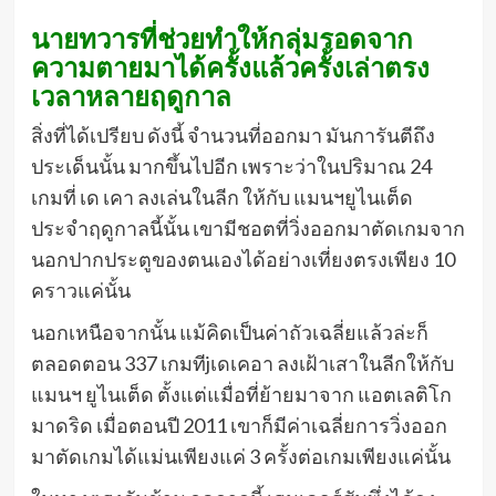
นายทวารที่ช่วยทำให้กลุ่มรอดจาก
ความตายมาได้ครั้งแล้วครั้งเล่าตรง
เวลาหลายฤดูกาล
สิ่งที่ได้เปรียบ ดังนี้ จำนวนที่ออกมา มันการันตีถึง
ประเด็นนั้น มากขึ้นไปอีก เพราะว่าในปริมาณ 24
เกมที่ เด เคา ลงเล่นในลีก ให้กับ แมนฯยูไนเต็ด
ประจำฤดูกาลนี้นั้น เขามีชอตที่วิ่งออกมาตัดเกมจาก
นอกปากประตูของตนเองได้อย่างเที่ยงตรงเพียง 10
คราวแค่นั้น
นอกเหนือจากนั้น แม้คิดเป็นค่าถัวเฉลี่ยแล้วล่ะก็
ตลอดตอน 337 เกมทีjเดเคอา ลงเฝ้าเสาในลีกให้กับ
แมนฯ ยูไนเต็ด ตั้งแต่แมื่อที่ย้ายมาจาก แอตเลติโก
มาดริด เมื่อตอนปี 2011 เขาก็มีค่าเฉลี่ยการวิ่งออก
มาตัดเกมได้แม่นเพียงแค่ 3 ครั้งต่อเกมเพียงแค่นั้น