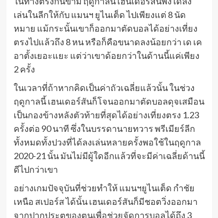
ในทางตรงกันข้าม ฤดูกาลนี้ เฮนเดอร์สันพึ่งได้ลง
เล่นในลีกให้กับ แมนฯ ยูไนเต็ด ไปเพียงแต่ 8 นัด
หมาย แม้กระนั้นเขาก็ออกมาตัดบอลได้อย่างเที่ยง
ตรงไปแล้วถึง 8 หน หรือก็คือขนาดลงน้อยกว่า เด เค
อาตั้งเยอะแยะ แต่ว่าเขาด้อยกว่าในด้านนี้แค่เพียง
2 ครั้ง
ในเวลาที่ถ้าหากคิดเป็นค่าถัวเฉลี่ยแล้วนั้น ในช่วง
ฤดูกาลนี้ เฮนเดอร์สันก็โจนออกมาตัดบอลดุจเสมือน
เป็นกองข้างหลังตัวท้ายที่สุดได้อย่างเที่ยงตรง 1.23
ครั้งต่อ 90 นาที ซึ่งในบรรดานายทวาร พรีเมียร์ลีก
ทั้งหมดทั้งปวงที่ได้ลงเล่นหลายครั้งพอใช้ในฤดูกาล
2020-21 นั้น มันไม่มีผู้ใดอีกแล้วที่จะมีค่าเฉลี่ยด้านนี้
ดีไปกว่าเขา
อย่างเกมปัจจุบันที่ช่วยทำให้ แมนฯยูไนเต็ด กำชัย
เหนือ สเปอร์ส ได้นั้น เฮนเดอร์สันก็มีชอตวิ่งออกมา
จากปากประตูของตนเพื่อช่วยจัดการบอลได้ถึง 3