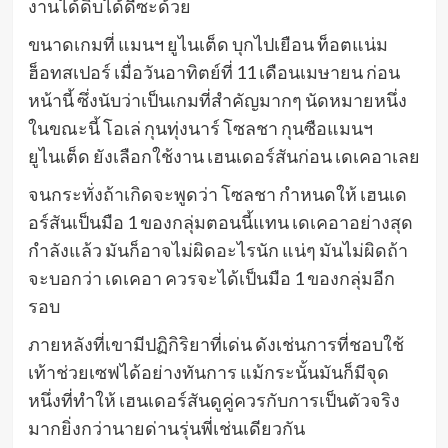
งานได้ดิบได้ดีซะด้วย
ขนาดเกมที่ แมนฯ ยูไนเต็ด บุกไปเยือน ท็อตแน่ม
ฮ็อทสเปอร์ เมื่อวันอาทิตย์ที่ 11 เดือนเมษายน ก่อน
หน้านี้ ซึ่งนับว่าเป็นเกมที่สำคัญมากๆ นัดหมายหนึ่ง
ในขณะนี้ โอเล่ กุนทุ่งนาร์ โซลชา กุนซือแมนฯ
ยูไนเต็ด ยังเลือกใช้งาน เฮนเดอร์สันก่อน เดเคอาเลย
จนกระทั่งถ้าเกิดจะพูดว่า โซลชา กำหนดให้ เฮนเด
อร์สันเป็นมือ 1 ของกลุ่มตอนนี้แทน เดเคอาอย่างสุด
กำลังแล้ว มันก็อาจไม่ผิดอะไรนัก แน่ๆ มันไม่ผิดถ้า
จะบอกว่า เดเคอา ควรจะได้เป็นมือ 1 ของกลุ่มอีก
รอบ
ภายหลังที่เขามีปฏิกิริยาที่เด่น ดังเช่นการที่ชอบใช้
เท้าช่วยเซฟได้อย่างทันการ แม้กระนั้นมันก็มีจุด
หนึ่งที่ทำให้ เฮนเดอร์สันดูคู่ควรกับการเป็นตัวจริง
มากยิ่งกว่านายด่านรุ่นพี่เช่นเดียวกัน