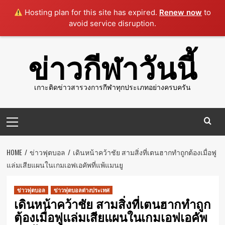
Hosting plan for this site has expired.
Renew now
to
avoid service disruption.
Skip
ข่าวกีฬาวันนี้
to
content
เกาะติดข่าวสารวงการกีฬาทุกประเภทอย่างครบครัน
Primary
Menu
HOME
ข่าวฟุตบอล
เดินหน้าคว้าชัย สามสิ่งที่เตนฮากทำถูกต้องเมื่อฟู
แล่มเสียแผนในเกมเอฟเอคัพที่แพ้แมนยู
ข่าวฟุตบอล
ข่าวฟุตบอลต่างประเทศ
เดินหน้าคว้าชัย สามสิ่งที่เตนฮากทำถูก
ต้องเมื่อฟูแล่มเสียแผนในเกมเอฟเอคัพ