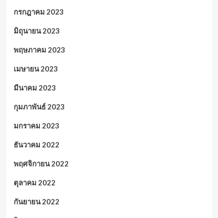
กรกฎาคม 2023
มิถุนายน 2023
พฤษภาคม 2023
เมษายน 2023
มีนาคม 2023
กุมภาพันธ์ 2023
มกราคม 2023
ธันวาคม 2022
พฤศจิกายน 2022
ตุลาคม 2022
กันยายน 2022