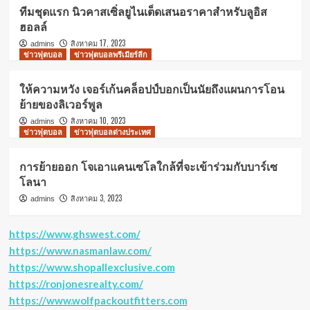
ทีมชุดแรก นิวคาสเซิ่ลยูไนเต็ดเสนอราคาสำหรับลูอิส
ฮอลล์
สิงหาคม 17, 2023
admins
ข่าวฟุตบอล
ข่าวฟุตบอลพรีเมียร์ลีก
ให้ความหวัง เจอร์เก้นคล็อปป์บอกเป็นนัยถึงแผนการโอน
ย้ายของลิเวอร์พูล
สิงหาคม 10, 2023
admins
ข่าวฟุตบอล
ข่าวฟุตบอลต่างประเทศ
การย้ายออก โจเอาแคนเซโลใกล้ที่จะเข้าร่วมกับบาร์เซ
โลนา
สิงหาคม 3, 2023
admins
https://www.ghswest.com/
https://www.nasmanlaw.com/
https://www.shopallexclusive.com
https://ronjonesrealty.com/
https://www.wolfpackoutfitters.com