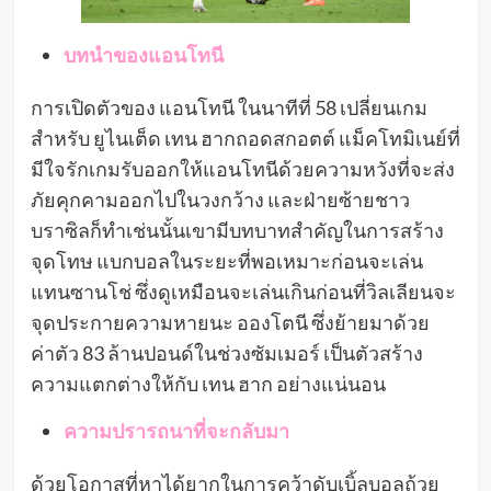
บทนำของแอนโทนี
การเปิดตัวของ แอนโทนี ในนาทีที่ 58 เปลี่ยนเกม
สำหรับ ยูไนเต็ด เทน ฮากถอดสกอตต์ แม็คโทมิเนย์ที่
มีใจรักเกมรับออกให้แอนโทนีด้วยความหวังที่จะส่ง
ภัยคุกคามออกไปในวงกว้าง และฝ่ายซ้ายชาว
บราซิลก็ทำเช่นนั้นเขามีบทบาทสำคัญในการสร้าง
จุดโทษ แบกบอลในระยะที่พอเหมาะก่อนจะเล่น
แทนซานโช่ ซึ่งดูเหมือนจะเล่นเกินก่อนที่วิลเลียนจะ
จุดประกายความหายนะ อองโตนี ซึ่งย้ายมาด้วย
ค่าตัว 83 ล้านปอนด์ในช่วงซัมเมอร์ เป็นตัวสร้าง
ความแตกต่างให้กับ เทน ฮาก อย่างแน่นอน
ความปรารถนาที่จะกลับมา
ด้วยโอกาสที่หาได้ยากในการคว้าดับเบิ้ลบอลถ้วย